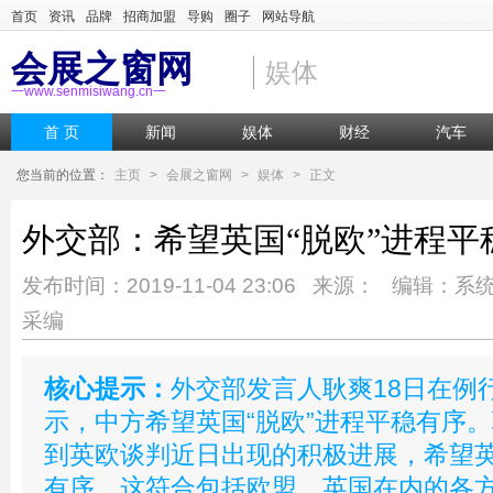
首页
资讯
品牌
招商加盟
导购
圈子
网站导航
会展之窗网
娱体
一www.senmisiwang.cn一
首 页
新闻
娱体
财经
汽车
您当前的位置：
主页
>
会展之窗网
>
娱体
>
正文
外交部：希望英国“脱欧”进程平
发布时间：2019-11-04 23:06 来源： 编辑：系
采编
核心提示：
外交部发言人耿爽18日在例
示，中方希望英国“脱欧”进程平稳有序
到英欧谈判近日出现的积极进展，希望英
有序，这符合包括欧盟、英国在内的各