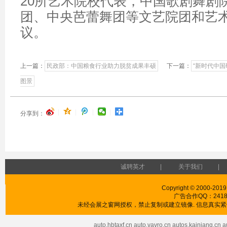
20所艺术院校代表，中国歌剧舞剧
团、中央芭蕾舞团等文艺院团和艺
议。
上一篇：
民政部：中国粮食行业助力脱贫成果丰硕
下一篇：
“新时代中
图景
|
|
|
|
分享到：
诚聘英才
|
关于我们
|
Copyright © 2000-2019
广告合作QQ：241853
未经会展之窗网授权，禁止复制或建立镜像. 信息真实紧供
auto.hbtaxf.cn
auto.vavro.cn
autos.kainiang.cn
a