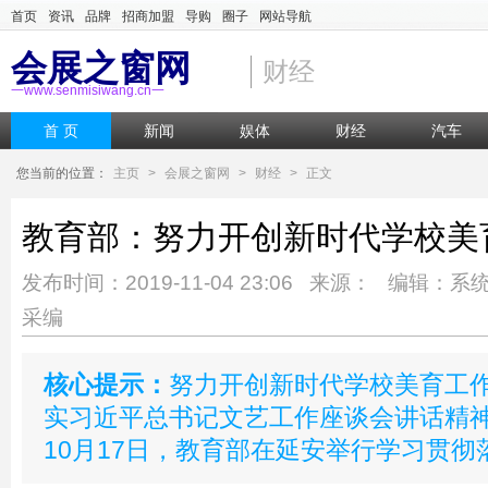
首页
资讯
品牌
招商加盟
导购
圈子
网站导航
会展之窗网
财经
一www.senmisiwang.cn一
首 页
新闻
娱体
财经
汽车
您当前的位置：
主页
>
会展之窗网
>
财经
>
正文
教育部：努力开创新时代学校美
发布时间：2019-11-04 23:06 来源： 编辑：系
采编
核心提示：
努力开创新时代学校美育工作
实习近平总书记文艺工作座谈会讲话精
10月17日，教育部在延安举行学习贯彻