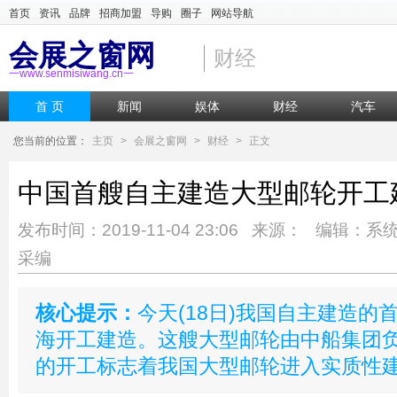
首页
资讯
品牌
招商加盟
导购
圈子
网站导航
会展之窗网
财经
一www.senmisiwang.cn一
首 页
新闻
娱体
财经
汽车
您当前的位置：
主页
>
会展之窗网
>
财经
>
正文
中国首艘自主建造大型邮轮开工
发布时间：2019-11-04 23:06 来源： 编辑：系
采编
核心提示：
今天(18日)我国自主建造的
海开工建造。这艘大型邮轮由中船集团
的开工标志着我国大型邮轮进入实质性