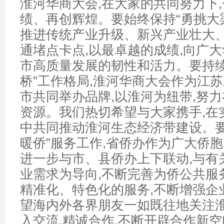
淮河华商大会,在大家的共同努力下
绩、再创辉煌。要始终保持“勇挑大梁
推进传统产业升级、新兴产业壮大、
通堵点卡点,以最卓越的成绩,向广
市高质量发展的韧性和活力。要持续
桥”工作格局,淮河华商大会作为江
市共同举办品牌,以淮河为纽带,努
资源。我们热切希望与大家携手,在
中共同推动淮河生态经济带建设。要
暖侨”服务工作,省侨办作为广大侨胞
进一步与市、县侨办上下联动,与有
业需求为导向,不断完善为侨公共服
精准化、特色化的服务,不断增强企
望海内外各界朋友一如既往地关注淮
入交流,精诚合作,不断开辟合作新空