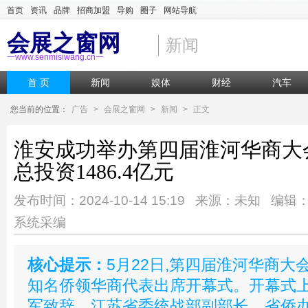
首页
资讯
品牌
招商加盟
导购
圈子
网站导航
会展之窗网
新闻
一www.senmisiwang.cn一
首 页
新闻
娱体
财经
汽车
您当前的位置：
广告
>
会展之窗网
>
新闻
>
正文
淮安成功举办第四届淮河华商大会
总投资1486.4亿元
发布时间：2024-10-14 15:19 来源：未知 编辑
系统采编
核心提示：
5月22日,第四届淮河华商大会
知名侨领华商代表出席开幕式。开幕式上
军致辞。江苏省委统战部副部长、省侨