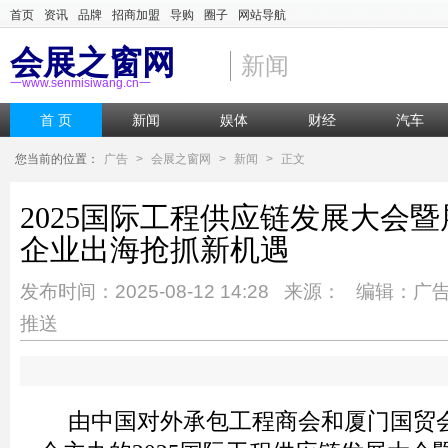
首页
资讯
品牌
招商加盟
导购
圈子
网站导航
会展之窗网
新闻
一www.senmisiwang.cn一
首 页
新闻
娱体
财经
汽车
您当前的位置：
广告
>
会展之窗网
>
新闻
>
正文
2025国际工程供应链发展大会暨
企业出海抢抓新机遇
发布时间：2025-08-12 14:28 来源： 编辑：广
推送
由中国对外承包工程商会和厦门国贸